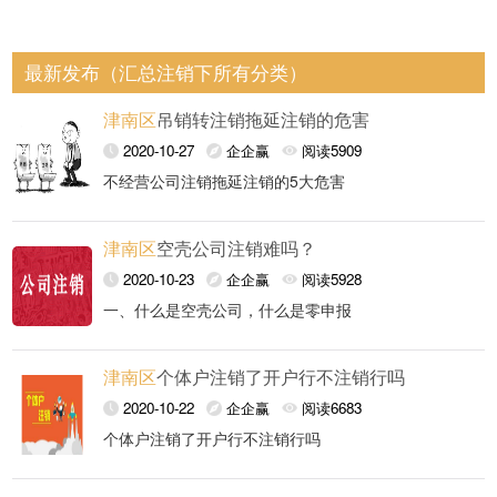
最新发布（汇总注销下所有分类）
津南区
吊销转注销拖延注销的危害
2020-10-27
企企赢
阅读5909
不经营公司注销拖延注销的5大危害
津南区
空壳公司注销难吗？
危害1：五年内无法成立新公司，且无法担任股东，被
列入黑名单的公司法人5年内不允许成立新公司。
2020-10-23
企企赢
阅读5928
公司被吊销危害很多，如股东，法人被纳入失信黑名
一、什么是空壳公司，什么是零申报
危害2：个人征信纳入黑名单，无法贷款，办理信用
单，影响的不仅仅是法人股东，就连子女上学等，都将
所谓空壳公司是指现成公司，在注册公司成功，办理完
卡，法人纳入黑名单后，个人征信产生不良记录。
会受到影响。所以公司吊销，就一定要及时进行处理。
津南区
个体户注销了开户行不注销行吗
工商登记手续后，不再经营的公司。空壳公司有法人，
零申报是指企业纳税申报 所属期内没有发生应税收入，
但是没有任命的任董事，没有投资者认购股份，也不会
2020-10-22
企企赢
阅读6683
危害3：出入境受限，国际外汇受限，情节严重者出入
在纳税申报时应税收入填零。
发生经营及债权债务。
境检查限制签证通关，部分人员禁止入境。
个体户注销了开户行不注销行吗
二、空壳公司没经营注销难吗、零申报的公司好注销吗
不可以。
危害4：税务局实行罚款累计制度，面临罚款风险税务