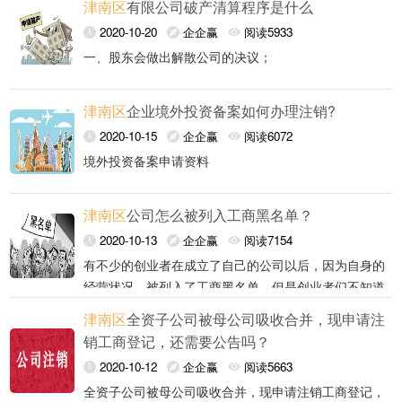
津南区
有限公司破产清算程序是什么
部门罚款与罚款时间挂钩，时间越长罚款越多。
空壳公司和零申报公司相比其他正常运营的公司还是比
个体工商户不再经营的，应当到工商登记机关办理注销
2020-10-20
企企赢
阅读5933
较好注销的。
登记。
首先空壳公司和零申报公司大多属于为展开经营活动的
个体工商户变更经营者的，应当在办理注销登记后，由
一、股东会做出解散公司的决议；
危害5：个人社会保险受影响，无法领取养老金，个人
公司，如果属于未展开经营活动的，或是在注销登记前
新的经营者重新申请办理注册登记。
征信与社会保险挂钩，被列入黑名单，将无法领取养老
家庭经营的个体工商户在家庭成员间变更经营者的，依
二、十五日内成立清算组，开始清算。
没有发生债权债务或已将债权债务清算完结，可以直接
保险。
津南区
企业境外投资备案如何办理注销?
照前款规定办理变更手续。
办理简易注销，在网上办理即可。
正常注销流程：
《个体工商户条例》第十二条 个体工商户不再从事经
有限责任公司的清算组由股东组成；
2020-10-15
企企赢
阅读6072
营活动的，应当到登记机关办理注销登记。
1、成立清算组
境外投资备案申请资料
第十三条 个体工商户应当于每年1月1日至6月30日，
清算组在清算期间行使下列职权：
2、展开清算工作
1、境内投资的主体信息(投资主体的营业执照、公司章
向登记机关报送年度报告。
津南区
公司怎么被列入工商黑名单？
程、法定代表人身份证等文件的复印件)。
个体工商户应当对其年度报告的真实性、合法性负责。
（一）清理公司财产，分别编制资产负债表和财产清
3、通知债权人申报债权
2、中方投资的构成自有资金金额
个体工商户年度报告办法由国务院工商行政管理部门制
2020-10-13
企企赢
阅读7154
单；
4、提出清算方案
定。
3、境内投资主体(上海公司)近一个月财务报表；
有不少的创业者在成立了自己的公司以后，因为自身的
（二）通知、公告债权人；
经营状况，被列入了工商黑名单，但是创业者们不知道
4、境内投资主体(上海公司)股东会决议1份：
上海注册公司工商黑名单怎么回事：
的是，自己为什么就莫名其妙的被列入了工商黑名单，
津南区
全资子公司被母公司吸收合并，现申请注
公司账户注销流程：
（三）处理与清算有关的公司未了结的业务；
上海注册公司后，这是怎么回事呢，下面小编就来为大
5、境外企业中英文名称、设立方式、经营范围、所属
1.企业没有按照规定每年的七月之前做好年度公示，因
销工商登记，还需要公告吗？
家分析一下，相信能够帮到创业者们。
行业、注册资本(中方占股份比例、外方占股份比例)、
为现在的规定是，一家企业要在第二年做好上一年度的
1、社保局：核查是不是有未缴清社保费用，后面注销
6、向企业贷款需提供营业执照复印件的身份证和个人
2.企业年度公示中有弄虚作假的情况，就会直接被列入
2020-10-12
企企赢
阅读5663
（四）清缴所欠税款以及清算过程中产生的税款；
注册地址等信息，
年度公示，公司的经营情况主要经营哪些业务，如果你
公司社保账户
近近一个月财务报表并加盖公章
工商黑名单的，只要被查到，所以企业的年度公示一定
全资子公司被母公司吸收合并，现申请注销工商登记，
2、税务局：核查是否有未缴清税款或价格，后面注销
没有按时做好公示的话，就会被列入工商黑名单。
7、中方投资的构成贷款资金金额，需要贷款合同一
3.通过登记的住所，就是我们一直说的实际经营场所联