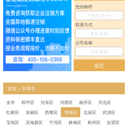
您的称呼
联系方式
公司名称
提交
首页
天津市
全市
和平区
河东区
河西区
南开区
河北区
红桥区
东丽区
西青区
津南区
北辰区
武清区
宝坻区
滨海新区
宁河区
静海区
蓟州区
自贸区