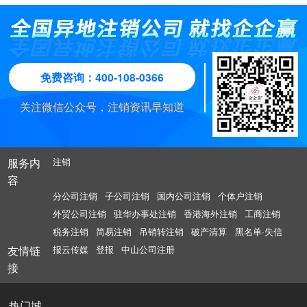
9、经营范围涉及前置审批项目的，应提交有关审批部
国”、“中华”等字样。
费用和法定补偿金，缴纳所欠税款，清偿公司债务后的
管机构审评，按照《公司法》等的规定进行即可。
门的批准文件。这就是母公司吸收合并全资子公司了。
剩余财产，有限责任公司按照股东的出资比例分配。清
算期间，公司存续，但不得开展与清算无关的经营活
动。公司财产在未按前款规定清偿前，不得分配给股
免费咨询：400-108-0366
东。
关注微信公众号，注销资讯早知道
五、清算组在清理公司财产、编制资产负债表和财产清
单后，发现公司财产不足清偿债务的，应当依法向人民
法院申请宣告破产。
服务内
注销
公司经人民法院裁定宣告破产后，清算组应当将清算事
容
务移交给人民法院。
分公司注销
子公司注销
国内公司注销
个体户注销
六、公司清算结束后，清算组应当制作清算报告，报股
外贸公司注销
驻华办事处注销
香港海外注销
工商注销
东会、股东大会或者人民法院确认，并报送公司登记机
税务注销
简易注销
吊销转注销
破产清算
黑名单·失信
关，申请注销公司登记，公告公司终止
友情链
报云传媒
登报
中山公司注册
接
热门城