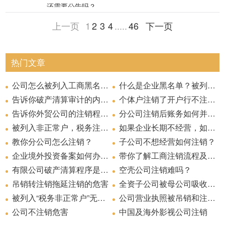
要按真实的情况来填写，这是你上海注册公司后，作为
还需要公告吗？
（五）清理债权、债务；
企业的国、地税
份；
系不到你这家公司，就会被列入经营异常的，所以你所
3、报纸媒体：企业需自行登报公示，宣告企业即将注
一家企业应该做的，不能弄虚作假。
8、境外企业投资的基本事由，项目说明书(新设项目包
这里小编的介绍就结束了，在上海注册公司公司后，被
登记的住所，一定要在工商部门能够联系的到的你这家
上一页
1
2
3
4
.....
46
下一页
销
括经营内容、规模、产品/市场、配套基础设施、投资回
（六）处理公司清偿债务后的剩余财产；
列入了工商黑名单的企业，很多都是因为不注意到这几
母公司对全资子公司的吸收合并，就是相当于把全资子
4、工商局：申请企业注销登记，注销公司执照
公司。
9、向个人贷款需提供个人的身份证复印件和个人近一
收期等。并购类投资，需包括并购目标公司的生产经营
项，所以才造成被列入了经营异常名录，所以这几点一
公司注销后，其所有资产、负债、业务和人员都转入母
个月银行水单；
5、开户行：注销企业开户资质和银行基本户等其他账
状况、资产财务状况以及具体收购方案等。)
（七）代表公司参与民事诉讼活动三、清算组应当自成
定要注意。
10、加盖公章申请表格：
公司。一般做法是先把子公司的各项资产、负债均转入
热门文章
户
立之日起十日内通知债权人，并于六十日内在报纸上公
母公司(其中负债的转移需依法经过通知、公告债权人的
1、《企业设立登记申请书》《企业设立登记申请
告。债权人应当自接到通知书之日起三十日内，未接到
程序)，然后再把已经成为空壳的子公司注销。会计上是
表》、《投资者名录》、《企业负责人登记表》、《企
公司怎么被列入工商黑名单？
什么是企业黑名单？被列入黑名单有什么严重后果？
办理上海公司注销需要的材料有：
通知书的自公告之日起四十五日内，向清算组申报其债
作为收回投资进行处理。这种方式可以保持子公司生产
注意事项：
业经营场所证明》等表格
告诉你破产清算审计的内容？
个体户注销了开户行不注销行吗
权。
经营活动的连续性，而不受到一般企业“在清算期间不得
2、《名称预先核准申请书》及《企业名称预先核准通
1、公司法定代理人签署的企业法人申请注销登记注册
告诉你外贸公司的注销程序？
分公司注销后账务如何并入总公司
(一)两个以上企业共同开展境外投资的，应当由相对中
开展与清算无关的生产经营活动”的限制。 非全资子公
知书》
书
方大股东在征求其他中方投资方书面同意后办理备案或
被列入非正常户，税务注销怎么办？
如果企业长期不经营，如果公司不考虑转让，建议注销！
债权人申报债权，应当说明债权的有关事项，并提供证
司因为还存在其他股东，所以先要收购少数股权变为单
2、企业清算组指定的人员或者委托企业登记代理机构
3、《指定(委托)书》
(二)自领取《证书》之日起2年内，企业未在境外开展投
申请核准。如果各方持股比例相等，应当协商后由一方
明材料。清算组应当对债权进行登记。在申报债权期
教你分公司怎么注销？
一股东持股的全资子公司后才能进行吸收合并操作。也
子公司不想经营如何注销？
法人注销登记证明
4、总公司拨款证明
资的，《证书》自动失效。如需再开展境外投资，应当
3、公司股东大会决议
办理备案或申请核准。
间，清算组不得对债权人进行清偿。
可以约定由子公司少数股东以其持有的子公司少数股权
企业境外投资备案如何办理注销?
5、公司对分公司负责人的任命文件，负责人不是本地
带你了解工商注销流程及简易注销资料
重新办理备案或申请核准。如《证书》丢失，企业应当
换取母公司增发的股权，但在具体操作中也是分为两
的需要提供暂住证复印件
4、公司清算组所出具的经投资单位或者清算主管机构
在全国性报纸上刊登遗失声明后，向我委申请补办。我
有限公司破产清算程序是什么
空壳公司注销难吗？
四、清算组在清理公司财产、编制资产负债表和财产清
步： 第一步是换股，子公司变为全资子公司，少数股东
6、加盖公司公章的《企业法人营业执照》复印件
确认的清算报告
委在审核境外企业经营情况，并要求企业承诺无违法违
吊销转注销拖延注销的危害
全资子公司被母公司吸收合并，现申请注销工商登记，还需要公告吗？
5、公司清算组刊登3次清算公告的剪报
单后，应当制定清算方案，并报股东会、股东大会或者
变为母公司的股东 第二步是母公司吸收合并已成为全资
7、总公司章程(应提交经公司登记机关备案并己加盖登
规行为后办理补办手续。(三)企业对其投资的境外企业
被列入“税务非正常户”无法办理公司注销该怎么办？
公司营业执照被吊销和注销营业执照的区别
人民法院确认。
子公司的子公司。 而如果是控股有限公司的两个全资子
记机关菱形章的章程)复印件
的冠名应当符合境内外法律法规和政策规定。未按国家
公司不注销危害
中国及海外影视公司注销
公司之间吸收合并，根据企业管理的相关规定，因为在
8、公司拨付给分公司使用的资金数额证明文件
有关规定获得批准的企业，其境外企业名称不得使用“中
公司财产在分别支付清算费用、职工的工资、社会保险
控股企业内部进行，可以不进行资产评估，不报国资监