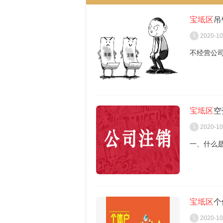
宝坻区
吊
2020-10
不经营公
危害1：
宝坻区
空
年内不允
2020-10
危害2：
一、什么
人征信产
公司被吊
危害3：
东，就连
所谓空壳
分人员禁
理。
营的公司
宝坻区
个
不会发生
危害4：
零申报是
2020-10
钩，时间