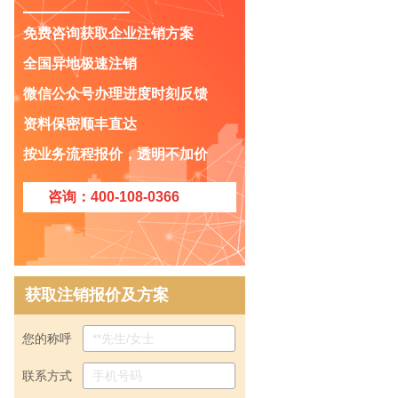
免费咨询获取企业注销方案
全国异地极速注销
微信公众号办理进度时刻反馈
资料保密顺丰直达
公司怎么被列入工商黑名单？
按业务流程报价，透明不加价
什么是企业黑名单？被列入黑名单有什
么严重后果？
咨询：400-108-0366
告诉你破产清算审计的内容？
个体户注销了开户行不注销行吗
告诉你外贸公司的注销程序？
分公司注销后账务如何并入总公司
获取注销报价及方案
被列入非正常户，税务注销怎么办？
如果企业长期不经营，如果公司不考虑
您的称呼
转让，建议注销！
联系方式
教你分公司怎么注销？