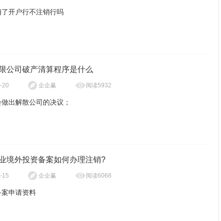
销了开户行不注销行吗
个人社会保险受影响，无法领取养老金，个人征信与社会保险挂钩，被
单，将无法领取养老保险。
公司没经营注销难吗、零申报的公司好注销吗
限公司破产清算程序是什么
户不再经营的，应当到工商登记机关办理注销登记。
阅读5932
-20
企企赢
和零申报公司相比其他正常运营的公司还是比较好注销的。
会做出解散公司的决议；
户变更经营者的，应当在办理注销登记后，由新的经营者重新申请办理
。
公司和零申报公司大多属于为展开经营活动的公司，如果属于未展开经
日内成立清算组，开始清算。
，或是在注销登记前没有发生债权债务或已将债权债务清算完结，可以
的个体工商户在家庭成员间变更经营者的，依照前款规定办理变更手
简易注销，在网上办理即可。
业境外投资备案如何办理注销?
公司的清算组由股东组成；
阅读6068
-15
企企赢
商户条例》第十二条 个体工商户不再从事经营活动的，应当到登记机
清算期间行使下列职权：
销登记。
备案申请资料
个体工商户应当于每年1月1日至6月30日，向登记机关报送年度报
流程：
理公司财产，分别编制资产负债表和财产清单；