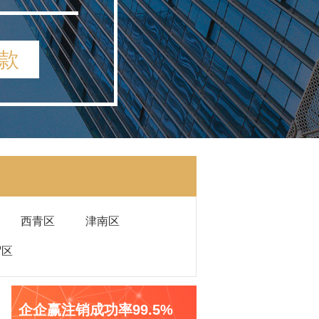
款
西青区
津南区
贸区
企企赢注销成功率99.5%