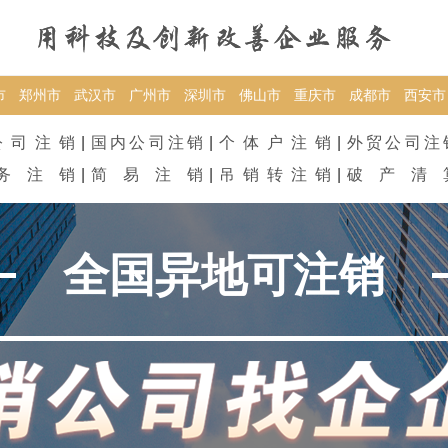
市
郑州市
武汉市
广州市
深圳市
佛山市
重庆市
成都市
西安市
公司注销
|
国内公司注销
|
个体户注销
|
外贸公司注
务注销
|
简易注销
|
吊销转注销
|
破产清
全国异地可注销