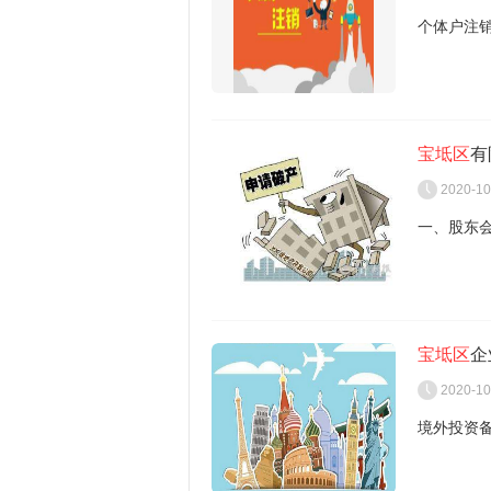
填零。
个体户注
危害5：
列入黑名
不可以。
二、空壳
宝坻区
有
个体工商
2020-10
空壳公司
一、股东
个体工商
注册登记
首先空壳
二、十五
营活动的
家庭经营
直接办理
宝坻区
企
有限责任
续。
2020-10
《个体工
清算组在
关办理注
境外投资
第十三条 
正常注销
（一）清
告。