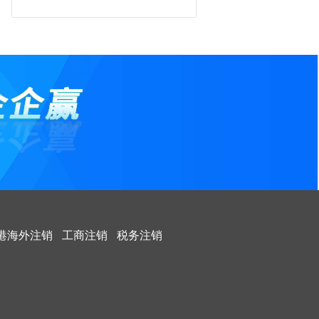
注销工商登记，还需要公告吗？
被列入“税务非正常户”无法办理公司注
销该怎么办？
公司营业执照被吊销和注销营业执照的
区别
公司不注销危害
中国及海外影视公司注销
公司怎么被列入工商黑名单？
什么是企业黑名单？被列入黑名单有什
么严重后果？
告诉你破产清算审计的内容？
个体户注销了开户行不注销行吗
港海外注销
工商注销
税务注销
告诉你外贸公司的注销程序？
分公司注销后账务如何并入总公司
被列入非正常户，税务注销怎么办？
如果企业长期不经营，如果公司不考虑