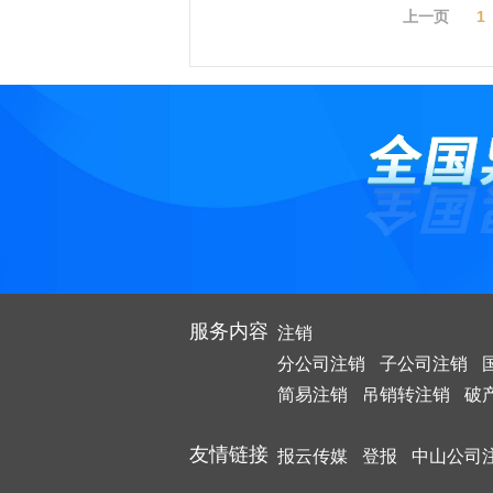
案，并报
这家公司
上一页
1
1、社保
母公司对
这里小编
产、负债
公司财产
业，很多
8、境外
均转入母
所欠税款
几点一定
品/市场
2、税务
已经成为
配。清算
生产经营
持子公司
前款规定
9、向个
算无关的
3、报纸
收购少数
1、《企
五、清算
约定由子
业负责人
清偿债务
10、加盖
具体操作
2、《名
公司经人
4、工商
变为母公
3、《指定
果是控股
4、总公司
六、公司
因为在控
5、公司
法院确认
服务内容
注销
5、开户
《公司法
6、加盖
分公司注销
子公司注销
7、总公司
简易注销
吊销转注销
注意事项
破
印件
8、公司
9、经营
友情链接
报云传媒
登报
中山公司
(一)两
公司吸收