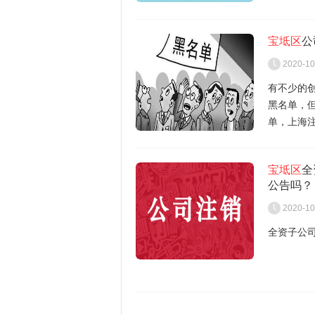
个体工商
1、境内
（二）通
个体工商
文件的复印
1、成立清
宝坻区
公
（三）处
2、中方
2020-10
2、展开清
（四）清
有不少的
黑名单，
3、境内投
（五）清
单，上海
3、通知
够帮到创
上海注册
（六）处
4、境内投
宝坻区
全
4、提出清
（七）代
公告吗？
1.企业
人，并于
业要在第
2020-10
5、境外
接到通知
果你没有
份比例、
全资子公
2.企业
债权人申
到，所以
6、向企
权进行登
作为一家
盖公章
公司账户
3.通过
四、清算
被列入经
7、中方