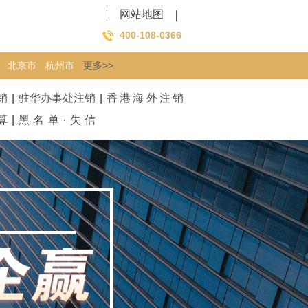
网站地图
400-108-0366
北京市
杭州市
更多>>
销
|
驻华办事处注销
|
香港海外注销
算
|
黑名单·失信