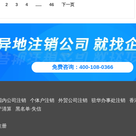
股东会、股东大会或者人民法院确认。
。
2
3
4
.....
46
下一页
局：核查是不是有未缴清社保费用，后面注销公司社保账户
全资子公司的吸收合并，就是相当于把全资子公司注销后，其所有资
的介绍就结束了，在上海注册公司公司后，被列入了工商黑名单的企
、业务和人员都转入母公司。一般做法是先把子公司的各项资产、负债
在分别支付清算费用、职工的工资、社会保险费用和法定补偿金，缴纳
都是因为不注意到这几项，所以才造成被列入了经营异常名录，所以这
企业投资的基本事由，项目说明书(新设项目包括经营内容、规模、产
公司(其中负债的转移需依法经过通知、公告债权人的程序)，然后再把
，清偿公司债务后的剩余财产，有限责任公司按照股东的出资比例分
要注意。
、配套基础设施、投资回收期等。并购类投资，需包括并购目标公司的
局：核查是否有未缴清税款或价格，后面注销企业的国、地税
空壳的子公司注销。会计上是作为收回投资进行处理。这种方式可以保
期间，公司存续，但不得开展与清算无关的经营活动。公司财产在未按
状况、资产财务状况以及具体收购方案等。)
生产经营活动的连续性，而不受到一般企业“在清算期间不得开展与清
清偿前，不得分配给股东。
人贷款需提供个人的身份证复印件和个人近一个月银行水单；
生产经营活动”的限制。 非全资子公司因为还存在其他股东，所以先要
媒体：企业需自行登报公示，宣告企业即将注销
股权变为单一股东持股的全资子公司后才能进行吸收合并操作。也可以
业设立登记申请书》《企业设立登记申请表》、《投资者名录》、《企
组在清理公司财产、编制资产负债表和财产清单后，发现公司财产不足
公司少数股东以其持有的子公司少数股权换取母公司增发的股权，但在
登记表》、《企业经营场所证明》等表格
的，应当依法向人民法院申请宣告破产。
公章申请表格：
中也是分为两步： 第一步是换股，子公司变为全资子公司，少数股东
称预先核准申请书》及《企业名称预先核准通知书》
免费咨询：400-108-0366
民法院裁定宣告破产后，清算组应当将清算事务移交给人民法院。
局：申请企业注销登记，注销公司执照
司的股东 第二步是母公司吸收合并已成为全资子公司的子公司。 而如
(委托)书》
有限公司的两个全资子公司之间吸收合并，根据企业管理的相关规定，
拨款证明
清算结束后，清算组应当制作清算报告，报股东会、股东大会或者人民
股企业内部进行，可以不进行资产评估，不报国资监管机构审评，按照
对分公司负责人的任命文件，负责人不是本地的需要提供暂住证复印件
，并报送公司登记机关，申请注销公司登记，公告公司终止
行：注销企业开户资质和银行基本户等其他账户
》等的规定进行即可。
公司公章的《企业法人营业执照》复印件
国内公司注销
个体户注销
外贸公司注销
驻华办事处注销
香
章程(应提交经公司登记机关备案并己加盖登记机关菱形章的章程)复
：
产清算
黑名单·失信
拨付给分公司使用的资金数额证明文件
范围涉及前置审批项目的，应提交有关审批部门的批准文件。这就是母
注册
个以上企业共同开展境外投资的，应当由相对中方大股东在征求其他中方
合并全资子公司了。