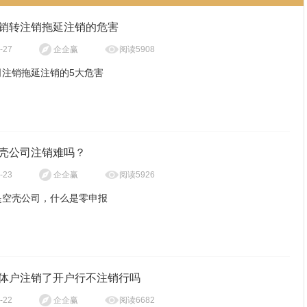
销转注销拖延注销的危害
阅读5908
-27
企企赢
司注销拖延注销的5大危害
五年内无法成立新公司，且无法担任股东，被列入黑名单的公司法人5
壳公司注销难吗？
许成立新公司。
阅读5926
-23
企企赢
个人征信纳入黑名单，无法贷款，办理信用卡，法人纳入黑名单后，个
是空壳公司，什么是零申报
生不良记录。
销危害很多，如股东，法人被纳入失信黑名单，影响的不仅仅是法人股
出入境受限，国际外汇受限，情节严重者出入境检查限制签证通关，部
子女上学等，都将会受到影响。所以公司吊销，就一定要及时进行处
公司是指现成公司，在注册公司成功，办理完工商登记手续后，不再经
止入境。
。空壳公司有法人，但是没有任命的任董事，没有投资者认购股份，也
体户注销了开户行不注销行吗
经营及债权债务。
税务局实行罚款累计制度，面临罚款风险税务部门罚款与罚款时间挂
指企业纳税申报 所属期内没有发生应税收入，在纳税申报时应税收入
阅读6682
-22
企企赢
越长罚款越多。