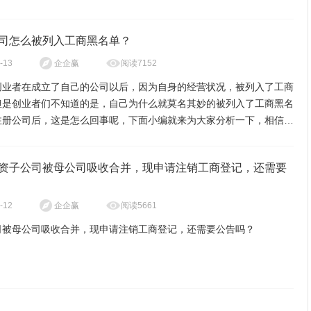
户应当对其年度报告的真实性、合法性负责。
投资的主体信息(投资主体的营业执照、公司章程、法定代表人身份证等
知、公告债权人；
户年度报告办法由国务院工商行政管理部门制定。
件)。
算组
司怎么被列入工商黑名单？
理与清算有关的公司未了结的业务；
投资的构成自有资金金额
阅读7152
-13
企企赢
算工作
缴所欠税款以及清算过程中产生的税款；
创业者在成立了自己的公司以后，因为自身的经营状况，被列入了工商
但是创业者们不知道的是，自己为什么就莫名其妙的被列入了工商黑名
资主体(上海公司)近一个月财务报表；
理债权、债务；
注册公司后，这是怎么回事呢，下面小编就来为大家分析一下，相信能
债权人申报债权
业者们。
公司工商黑名单怎么回事：
理公司清偿债务后的剩余财产；
资主体(上海公司)股东会决议1份：
资子公司被母公司吸收合并，现申请注销工商登记，还需要
算方案
表公司参与民事诉讼活动三、清算组应当自成立之日起十日内通知债权
没有按照规定每年的七月之前做好年度公示，因为现在的规定是，一家企
六十日内在报纸上公告。债权人应当自接到通知书之日起三十日内，未
二年做好上一年度的年度公示，公司的经营情况主要经营哪些业务，如
阅读5661
-12
企企赢
企业中英文名称、设立方式、经营范围、所属行业、注册资本(中方占股
书的自公告之日起四十五日内，向清算组申报其债权。
按时做好公示的话，就会被列入工商黑名单。
外方占股份比例)、注册地址等信息，
司被母公司吸收合并，现申请注销工商登记，还需要公告吗？
年度公示中有弄虚作假的情况，就会直接被列入工商黑名单的，只要被查
报债权，应当说明债权的有关事项，并提供证明材料。清算组应当对债
企业的年度公示一定要按真实的情况来填写，这是你上海注册公司后，
业贷款需提供营业执照复印件的身份证和个人近近一个月财务报表并加
记。在申报债权期间，清算组不得对债权人进行清偿。
企业应该做的，不能弄虚作假。
注销流程：
登记的住所，就是我们一直说的实际经营场所联系不到你这家公司，就会
组在清理公司财产、编制资产负债表和财产清单后，应当制定清算方
营异常的，所以你所登记的住所，一定要在工商部门能够联系的到的你
投资的构成贷款资金金额，需要贷款合同一份；