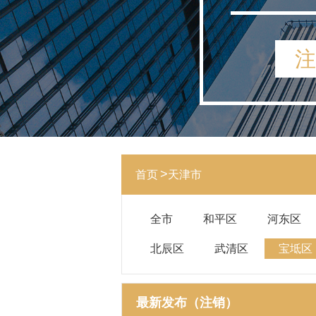
注
首页
天津市
全市
和平区
河东区
北辰区
武清区
宝坻区
最新发布（注销）