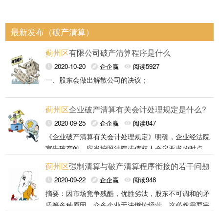
最新发布（破产清算）
蓟州区
有限公司破产清算程序是什么
2020-10-20
企企赢
阅读5927
一、股东会做出解散公司的决议；
二、十五日内成立清算组，开始清算。
蓟州区
企业破产清算有关会计处理规定是什么?
有限责任公司的清算组由股东组成；
2020-09-25
企企赢
阅读847
《企业破产清算有关会计处理规定》明确，企业经法院
清算组在清算期间行使下列职权：
宣告破产的，应当按照法院或债权人会议要求的时点
（包括破产宣告日、债权人会议确定的编报日、破产终
蓟州区
强制清算与破产清算程序衔接的若干问题
（一）清理公司财产，分别编制资产负债表和财产清
结申请日等，以下简称破产报表日）编制清算财务报
《企业破产清算有关会计处理规定》包括总则、编制基
2020-09-22
企企赢
阅读948
单；
表，并由破产管理人签章。
础和计量属性、确认和计量、清算财务报表的列报、附
摘要：因市场竞争残酷，优胜劣汰，股东不可调和的矛
则等几部分。
（二）通知、公告债权人；
盾等多种原因，众多企业无法继续经营，这必然需要完
四大表的作用：
关键词：强制清算、破产清算、衔接
善的企业法人退出机制。强制清算程序与破产清算程