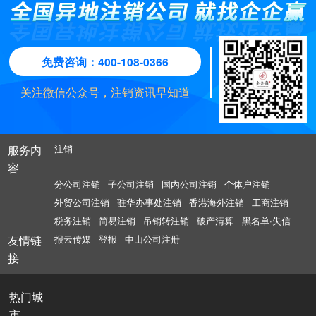
关，申请注销公司登记，公告公司终止。
债权人也可以通过组成债权人会议积极地参与破产企业
仅由公司股东、董事、监事、高级管理人员组成，均难
（6）对企业财产执行与保全措施的不同。
关，申请注销公司登记，公告公司终止
清算实务的过程中，对外进行的个别清偿，违法了《公
除债权人之外，债务人也同样可以向法院申请破产清
破产清算，在充分分析企业资产、债权、债务等各方条
人员组成清算组，符合条件的情况下，法院可以任命中
随时清偿。债务人财产不足以清偿所有破产费用和共益
院受理强制清算案件已经 10个月。在这种情况下，因时
的财产管理方案、变价方案、分配方案的指定，其根本
以避免清算组内部的交接或者是清算组与管理人的交
司法》 第一百八十五条，在申报债权期间，清算组不得
算。我国《破产法》规定债务人有本法第二条规定的情
件后，再报告人民法院决定以什么方式清偿债务。
介机构派出的人员组成清算组，也可以由中介机构派员
债务的，先行清偿破产费用。债务人财产不足以清偿所
强制清算程序的前提是企业的资产大于负债，所以强制
间关系，既无法适用《关于适用 (中华人民共和国企业
三、劳动债权、破产人所欠税款、普通破产债权
目的也是为了债权更好地实现。
接。若企业股东、董事、监事及其他高级管理人员与同
对债权人进行清偿的法律规定。故，发生在强制清算受
形，可以向人民法院提出重整、和解或者破产清算申
与股东、董事监事高级管理人员共同组成。破产清算中
有破产费用或者共益债务的，按照比例清偿。”根据上述
清算的程序的启动不影响企业财产的执行与保全措施。
破产法若干问题的规定 (二 )》第十条，又无法适用《破
为清算组成员的中介机构，因为立场不同，意见不和，
二、强制清算与破产清算的适用
理之后，破产清算受理之前的清算行为，属于无效清
请。该法条的立法本意同样是为了保护债务人的合法权
根据《企业破产法》第一百一十三条第一项的规定，破
免费咨询：400-108-0366
负责清算的组织为管理人，管理人由法院指定。管理人
规定，本案所涉应优先偿还的借款本金和利息，应在鲁
而我国《破产法》规定，人民法院受理破产申请后，有
产法》第三十二条，那么上述清偿行为的效力如何认
矛盾重重，那么接下来的交接工作将更加艰难。管理人
偿。
益。
产财产在优先清偿破产费用和共益债务后，依照下列顺
可以由中介机构组成，可以由具有管理人资质的个人组
信粮油破产管理人清偿破产费用之后，结合其他共益债
关债务人财产的保全措施应当解除，执行程序应当中
定？
（一）强制清算是解散清算的一种，指公司因违法行为
（一）破产人所欠职工的工资和医疗、伤残补助、抚恤
工作的交接及更换将增加破产清算的工作量，增加程序
关注微信公众号，注销资讯早知道
序清偿：
成，也可以由清算组组成。但是原则上，管理人成员中
务的情况，按比例清偿。
止。尚未开始执行的，不得开始；已经开始而尚未执行
被主管机关依法责令关闭而进行的清算，或因不能清偿
费用，所欠的应当划入职工个人账户的基本养老保险、
成本，为便于程序有序进行，提高程序效率，笔者建议
（二）破产清算是指宣告公司破产以后，由清算组接管
不应包括股东。
（二）破产人欠缴的除前项规定以外的社会保险费用和
完毕的，不得继续进行。这是破产程序中一条非常特别
到期债务被法院宣布破产而进行的清算。我国《公司
基本医疗保险费用，以及法律、行政法规规定应当支付
在人民法院指定强制清算组时优先考虑指定中介机构直
公司，对破产财产进行清算、评估和处理、分配。我国
破产人所欠税款；
的规定，体现了破产程序优于执行程序的原则。
法》规定：公司因营业期限届满、股东会决议、合并或
给职工的补偿金；
接担任清算组。
（三）普通破产债权。
《破产法司法解释一》规定：当债务人不能清偿到期债
服务内
注销
者分立、被吊销营业执照、责令关闭或者被撤销等事由
务并且资产不足以清偿全部债务、明显缺乏清偿能力
容
例如，北京市第一中级人民法院就在（2019）京01民初
解散。当发生以上事由时，股东应当在解散事由出现之
的，法院应当认定其具备破产原因。法院应在受理破产
分公司注销
子公司注销
国内公司注销
个体户注销
427号民事判决书中认为：
日起15日内成立清算组，开始清算。逾期不成立清算组
本案中，关于住房公积金一节，用人单位所欠职工的住
申请宣告债务企业破产之日起15日内成立清算组，接管
外贸公司注销
驻华办事处注销
香港海外注销
工商注销
进行清算的，债权人可以申请人民法院指定有关人员组
房公积金属于《中华人民共和国企业破产法》第一百一
破产企业。
税务注销
简易注销
吊销转注销
破产清算
黑名单·失信
成清算组进行清算。人民法院应当受理该申请，并及时
综上所述，企业破产清算偿还债务的顺序为，首先需要
十三条第一款第一项规定的职工债权。本案中，万瑞飞
组织清算组进行清算。强制清算是在公司发生解散事由
支付企业破产清算的费用，然后是共益债务，也就是对
友情链
报云传媒
登报
中山公司注册
鸿公司未为张瑾缴纳2017年5月1日至2018年9月2日期
后，因股东怠于履行清算义务，由法律赋予债权人向法
破产企业以及债权人都有利的债务，接着才是员工的工
接
间的住房公积金，张瑾要求确认该笔职工债权于法有
院申请由法院组织清算组强制清算公司，从而可以有效
资，然后是企业应缴纳的税费，最后才是普通债权，也
据，在清优先清偿破产费用和共益债务后，优先清偿职
地维护债权人的利益。
就是各种抵押、借贷之类的普通债权。
热门城
工债权。
市