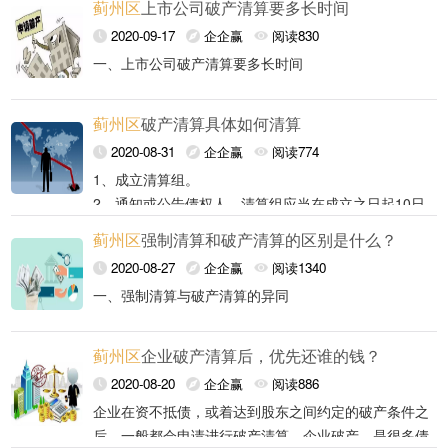
蓟州区
上市公司破产清算要多长时间
（三）处理与清算有关的公司未了结的业务；
序，均是企业法人的退出途径，是公司法律体系的重要
一、强制清算转为破产清算程序的条件及方式
2020-09-17
企企赢
阅读830
组成部分，同时也是是维护市场经济健康发展的有效机
1、清算资产负债表是看报表日企业有多少资产（按清
（一）申请主体
一、上市公司破产清算要多长时间
（四）清缴所欠税款以及清算过程中产生的税款；
制。强制清算程序与破产清算程序存在相似处，同时又
算价值计算），多少负债，资产和负债的差额计入清算
存在较大的区别：强制清算与破产清算程序都是为了平
1、清算组或清算责任人申请
上市公司破产清算需要多长时间法律是没有明确规定
净值，可正可负；
（五）清理债权、债务；
衡各方利益，公平清理债权债务，且因存在无法调和的
蓟州区
破产清算具体如何清算
的，要依据具体情况成果而定。人民法院宣告企业破产
2、清算损益表看清算期间的各项收益和费用；
《公司法》第一百八十七条、《公司法司法解释二》第
矛盾，均有一定“公权力”干预的色彩；而二者的区别主
后，要进行公告，清偿债务。
2020-08-31
企企赢
阅读774
（六）处理公司清偿债务后的剩余财产；
十七条规定，人民法院指定的清算组在发现公司财产不
要在于债务人是否存在“资不抵债”的情形，且破产清算
2、其他有关权利人申请
二、相关法律规定
1、成立清算组。
足清偿债务的，清算组应当向人民法院申请宣告破产。
程序在保护债权人利益之外注重保护债务人的合法权
2、通知或公告债权人，清算组应当在成立之日起10日
（七）代表公司参与民事诉讼活动三、清算组应当自成
《破产法》第七条规定，企业在清算过程中，发现存在
3、清算现金流量表用直接法编制，看清算期间货币资
益，强制清算在保护债权人利益之外注重保护股东的合
《关于审理公司强制清算工作座谈会纪要》（以下简称
《中华人民共和国企业破产法》
内通知债权人，并于60日内在报纸上至少公告3次。债
立之日起十日内通知债权人，并于六十日内在报纸上公
破产原因，清算义务人应当向人民法院申请破产清算。
金余额变动情况，包括处置资产收到的现金、清偿债务
法权益。因强制清算程序和破产清算程序的诸多相同
《座谈会纪要》） 33条规定， 公司强制清算中，有关
蓟州区
强制清算和破产清算的区别是什么？
《公司法》《破产法》《公司法司法解释二》均仅规定
权人应当自接到通知书之日起三十日内，未接到通知书
第十条 债权人提出破产申请的，人民法院应当自收到申
告。债权人应当自接到通知书之日起三十日内，未接到
上述法律规定赋予了清算组或清算责任人申请强制清算
支付的现金、支付破产费用、共益债务和所得税支出的
点，实现了二者之间的可衔接性，二者之间的差异导致
权利人向人民法院另行提起破产申请的，人民法院应当
2020-08-27
企企赢
阅读1340
了清算组或清算义务人向法院申请程序的转换，并在法
的自第一次公告之日起九十日内，向清算组申报其债
请之日起五日内通知债务人。债务人对申请有异议的，
通知书的自公告之日起四十五日内，向清算组申报其债
程序转为破产清算的权利义务。
现金等；
程序衔接中可能会遇到诸多问题。
依法进行审查，符合企业破产法规定的条件的，人民法
4、债务清偿表看清算期间债务清偿情况，一共有多少
（二）公司财产不足以清偿债务
除前款规定的情形外，人民法院应当自收到破产申请之
一、强制清算与破产清算的异同
律条文中用“应该”来表述，意在要求清算组或清算义务
权。
应当自收到人民法院的通知之日起七日内向人民法院提
权。
院应当依法裁定予以受理。此处“有关权利人”，笔者认
债务，按多少比例清偿，已偿还多少，还欠多少。
日起十五日内裁定是否受理。
人在企业符合破产的情形下，有申请程序变更的权利及
3、登记债权。债权人申报期债券，应当说明债券的有
出。人民法院应当自异议期满之日起十日内裁定是否受
《公司法司法解释二》第十七条规定，在进行清算工作
有特殊情况需要延长前两款规定的裁定受理期限的，经
为主要指债权人。
（一）相同点。
义务。至 2009年 11月 4日，最高人民法院颁布《座谈
关事项，并提供证明材料。清算组应当对债权进行登
理。
过程中，清算组发现公司存在资不抵债情况的，通过制
债权人申报债权，应当说明债权的有关事项，并提供证
上一级人民法院批准，可以延长十五日。
蓟州区
企业破产清算后，优先还谁的钱？
强制清算程序与破产清算程序虽有相似性，但在程序上
第十一条 人民法院受理破产申请的，应当自裁定作出之
会纪要》，正式赋予了债权人申请债务人企业由强制清
记。
（1）不论是强制清算还是破产清算，其根本目的都是
作债务清偿方案，并由全体债权人一致确认的方式，达
明材料。清算组应当对债权进行登记。在申报债权期
2020-08-20
企企赢
阅读886
及处理债务人财产、债权审查等实质性问题上都有较大
日起五日内送达申请人。
算转入破产清算程序的权利。其主要原因是为了保护债
4、制定清算方案，财产处理应依下列顺序安排：第一
为了梳理企业资产与负债，终结被清算企业的各种债
到债务的“和解”，在债务清偿方案履行完毕后，由人民
间，清算组不得对债权人进行清偿。
（三）程序转换的方式
债权人提出申请的，人民法院应当自裁定作出之日起五
（2）强制清算与破产清算都可以由债权人启动清算程
企业在资不抵债，或着达到股东之间约定的破产条件之
不同。若强制清算程序转为破产清算程序，破产管理人
权人利益，保证程序的公正性。强制清算清算组的组成
顺序，支付清算费用、职工工资和劳动保险费用，缴纳
权、债务关系和法律关系。
法院裁定终结清算程序。根据上述法律规定可见，公司
日内送达债务人。债务人应当自裁定送达之日起十五日
序。
后，一般都会申请进行破产清算。企业破产，是很多债
将根据工作计划重新制定工作计划、方案；重新刻制管
《公司法》及其相关司法解释，规定强制清算转为破产
方式有三种：由 公司股东、董事、监事、高级管理人员
第一百零七条 人民法院依照本法规定宣告债务人破产
所欠税款，清偿公司债务
财产不足以清偿债务，为强制清算程序转为破产清算程
（3）强制清算与破产清算同属司法清算程序，都是在