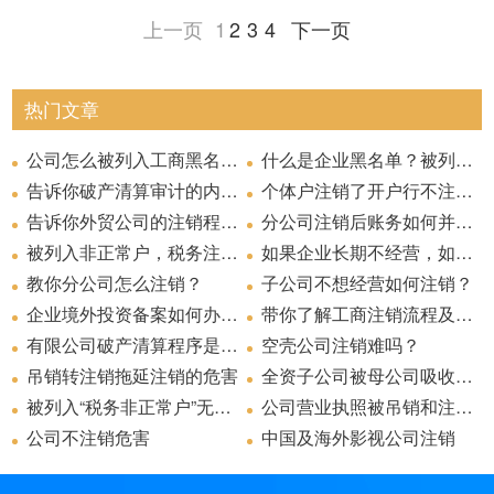
四、清算组在清理公司财产、编制资产负债表和财产清
破产财产应当按一定的顺序和比例，公平地分配给债权
内，向人民法院提交财产状况说明、债务清册、债权清
权人不愿意见到的事情，因为自己的债权可能面临着无
理人印章、开立管理人银行账户；重新通知已知债权
清算的方式：向人民法院申请宣告破产，《破产法》及
组成清算组；由公司股东、董事、监事、高级管理人员
的，应当自裁定作出之日起五日内送达债务人和管理
第二顺序，按第一顺序清偿后的剩余财产，有限责任公
序的必要但非充分条件，即便是公司在强制清算的过程
法院受理后启动，清算组织同由法院指定产生并向法院
上一页
1
2
3
4
下一页
单后，应当制定清算方案，并报股东会、股东大会或者
人。破产财产的分配，是破产清算的最后阶段。债务人
册、有关财务会计报告以及职工工资的支付和社会保险
因破产清算程序的不可逆性，若相关人员直接申请宣告
债务人被宣告破产后，债务人称为破产人，债务人财产
法追回的后果。因为，我国法律规定了企业破产的债务
人、公告通知未知债权人，某些情况下，甚至需要重新
（二）不同点。
企业破产清算，应该按照以下顺序进行清偿债务：
《座谈会纪要》规定强制清算转为破产清算的方式：向
与中介机构共同组成清算组；由中介机构独立担任。除
人，自裁定作出之日起十日内通知已知债权人，并予以
司按照股东的出资比例分配。公司财产在未按第一顺序
中存在“资不抵债”的情形，也并非一定转为破产清算程
报告工作，执行职务的过程中履行基本相同的职责。
人民法院确认。
被宣告破产后的破产财产的范畴，包括了债务人的担保
费用的缴纳情况。
破产，即将强制清算转换为破产程序，局限在“清
称为破产财产，人民法院受理破产申请时对债务人享有
清偿顺序。那么，企业破产清算优先债权人顺序如何排
接受债权申报、重新审查债权。随着程序周期的延长，
人民法院申请破产清算。
中介机构独立担任清算组的情形外，其他两种清算组成
公告。
清偿前，不得分配给股东。
二、个别清偿行为效力的认定
序。
财产；属于破产财产的担保财产，优先清偿对该担保财
（1）清算前提的不同。
一、破产费用
算”内；若向法院受理申请破产清算，即将强制清算程序
的债权称为破产债权。
列？
这将会产生额外的通知、公告、交通、邮寄等费用，会
员中均包括原企业股东、董事、监事、高级管理人员。
5、确定并实施清算方案。清算组制定的清算方案，应
热门文章
公司财产在分别支付清算费用、职工的工资、社会保险
产享有担保权的债权；破产财产优先清偿破产费用和共
与破产“清算”、“重整”、“和解”程序进行了衔接，赋予程
因对债务人财产的范围精准认定和有效追回，关系着破
增加大量的的成本。因此，若是清算组在尽责履行职务
当公司出现解散事由时，如果公司的资产大于负债，那
这种情况下，虽然我国法律规定在强制清算中，若清算
报股东会或有关主管机关确认。确认后，清算组即可按
根据《企业破产法》第四十条的规定，破产费用具体包
费用和法定补偿金，缴纳所欠税款，清偿公司债务后的
益债务。
序间转换更大的空间。若清算组在强制清算的过程中，
产程序能否顺利高效的推进，以及债权人权利能否得到
过程中未发现企业存在个别清偿、低价或无偿转让、增
么公司应当通过解散清算来清理债权债务关系。解散清
组发现债务人的资产不足以清偿债务，依法“应当”向人
清算方案执行。
括：破产案件的诉讼费用；管理、变价和分配债务人财
公司怎么被列入工商黑名单？
什么是企业黑名单？被列入黑名单有什么严重后果？
剩余财产，有限责任公司按照股东的出资比例分配。清
法条本身意思较易理解，就是说若企业由强制清算程序
一经发现企业存在资不抵债的情形，在尚未结合企业各
（2）清算根本目的的不同
例如：A公司因经营不善申请破产，管理人清算出该公
最大化的保护并公平受偿。2013年 9月，最高人民法院
设担保、提前清偿、放弃债权、隐匿转移财产、虚构债
算包括自行清算和强制清算。可见，公司的资产大于负
民法院申请破产清算，但是由于清算组成员中不乏有企
6、清算报告。公司清算结束后，清算组应制作清算报
产的费用；管理人执行职务的费用、报酬和聘用工作人
算期间，公司存续，但不得开展与清算无关的经营活
转为破产清算程序，在人民法院受理强制清算案件前一
告诉你破产清算审计的内容？
个体户注销了开户行不注销行吗
项资源的状况最大努力挖掘现有资源的价值潜力的情况
司资产80万元，管理人的报酬为20万元，则优先从A公
颁布实施的《关于适用 (中华人民共和国企业破产法若
务等可追回财产的情形时，程序的转换根本无法为债权
但法律仅规定了强制清算与破产清算衔接过程中行使撤
债是强制清算的前提条件。而破产清算的原因是公司不
业股东、董事、监事、高级管理人员，存在其为了自身
告，其内容大体包括：
员的费用。在法定支出的范畴中，其基本特点是“成本性
因为强制清算的前提是资可抵债，所以强制清算的主要
再者，内蒙古自治区锡林郭勒盟中级人民法院就在
动。公司财产在未按前款规定清偿前，不得分配给股
年内，若债务人企业存在以不合理的价格进行交易、对
告诉你外贸公司的注销程序？
下，直接向人民法院申请宣告破产，不但不能使债权人
分公司注销后账务如何并入总公司
司的80万元资产中支付管理人的报酬。
干问题的规定 (二 )》，从债务人财产的范围认定及追收
人带来更多的利益。笔者认为，清算组可以从提高程序
销权的起算时间点，对于无效的个别清偿行为的起算时
能清偿到期债务或者明显缺乏清偿能力的，即资产小于
利益怠于申请破产清算，甚至是阻碍申请的可能。若清
⑴公司解散原因及日期
支出”。
目的是为了梳理企业的债权债务关系，所以对于债权人
（2016）内25民终73号民事裁定书中认为：
东。
原本没有财产担保的债务提供财产担保、对未到期的债
笔者认为，举重以明轻，发生在这两个时间节点之间的
利益最大化，且不利于程序效率的提高。虽《公司法司
被列入非正常户，税务注销怎么办？
作出了规定。其中第十条第二款规定，公司由 强制清算
（3）适用法律的不同。
如果企业长期不经营，如果公司不考虑转让，建议注销！
效率，债权人利益最大化的角度出发，向债权人说明强
本案中，王珍、肖金元属于原告内蒙古上都纸业有限责
间点无具体的规定。那么实践中，可能遇到强制清算受
负债是破产清算的前提条件。
算组怠于申请破产清算，那么债权人将缺失救济途径，
⑵清算组的组成
利益的保护并不十分明晰，法律基本不对企业原来的资
务进行清偿、放弃债权、无偿转让财产的情形；在法院
个别清偿行为，属于无效的个别清偿。根据最高人民法
法解释二》第十七条规定了，可以通过“和解”的方式终
程序转入破产程序的，企业破产法第三十一条、第三十
制清算与破产清算的区别，并根据案件情况向其说明若
任公司破产管理人内蒙古财信达会计事务析有限责任公
教你分公司怎么注销？
理后的个别清偿：例如1、清算组接管前企业进行的清
子公司不想经营如何注销？
这势必将影响债权人债权的实现。《座谈会纪要》为债
三、管理人的承继
⑶清算的形式
产处置行为进行干涉。而破产清算的前提是资不抵债，
五、清算组在清理公司财产、编制资产负债表和财产清
受理强制清算案件前六个月内，企业已存在破产原因，
强制清算主要适用《公司法》、《公司法司法解释》、
院关于适用<中华人民共和国企业破产法 >若干问题的规
结强制清算程序，但需要全体债权人“一致”认可债务清
二条规定的可撤销行为的起算点为法院裁定受理强制清
无可供追回的财产，进入破产程序不仅不能提高清偿
司为执行职务聘用的工作人员，该期间发生的费用属于
偿。在法院受理强制清算案件后，指定清算组前，或是
企业境外投资备案如何办理注销?
权人权利保护提供了有效途径，同时也起到了监督清算
⑷清算的步骤与安排
带你了解工商注销流程及简易注销资料
破产清算的目的就在于债权人债权的实现，因此《破产
单后，发现公司财产不足清偿债务的，应当依法向人民
且清偿到期债务不能使债务人财产受益的情况下进行的
《关于审理公司强制清算案件工作座谈会纪要》等法律
定（二）》第十条第二款规定，进行类推适用，个别清
偿方案。笔者认为，股东之间不可调和的矛盾是强制清
《清算纪要》第三十四条规定，公司强制清算转入破产
算申请之日。
率，反而会增加清算费用，尽量使各方债权人达成一
破产费用，破产费用由债务人财产随时清偿。
已指定清算组但清算组尚未接管企业，原企业的股东、
（4）除债权人之外清算申请主体的不同。
二、共益债务
组工作的作用。
⑸公司债权债务的确认和处理
法》对债务人资产问题做了专门的规定，例如，根据
有限公司破产清算程序是什么
空壳公司注销难吗？
法院申请宣告破产。
个别清偿，管理人有权请求法院撤销。
规定，破产清算主要适用于《破产法》、《破产法司法
偿行为无效的起算点应为人民法院受理公司强制清算之
算程序的主要原因之一，股东和公司债权人之间利益关
清算后，参与强制清算的中介机构若不存在与本案有利
致，并通过债权债务清偿方案，以“和解”的方式完成强
董事、监事或其他高级管理人员对个别债务进行了清
⑺清算方案的执行情况
《破产法》第31条及第32条的规定，管理人有权向法院
程序的转换中，若清算组直接担任管理人，在破产清算
公司经人民法院裁定宣告破产后，清算组应当将清算事
解释》等法律规定。
吊销转注销拖延注销的危害
全资子公司被母公司吸收合并，现申请注销工商登记，还需要公告吗？
日。运用现有的法律进行分析，也可得出无效的结论：
强制清算申请的主体除了债权人之外，股东也可以申请
系复杂，若要求全体债权人达成一致难度较大；对规模
根据《企业破产法》第四十三条第一款第二款的规定，
害关系等情形，法院可直接指定该中介机构作为破产案
制清算程序，达到各方利益最大化。
偿，而 6个月后该企业才转入破产清算程序。 2、清算
⑻清算组成员履行职责情况
请求撤销债务人在进入破产清算之前所进行的影响债权
的工作中，无需对强制清算中已经进行的工作进行实质
务移交给人民法院。
首先，在公司已经进入强制清算程序的情况下，仍然对
对公司的强制清算。《公司法解释二》规定债权人未提
被列入“税务非正常户”无法办理公司注销该怎么办？
较大的企业，因其债权人众多，要求所有债权人达成一
债务人财产不足以清偿所有破产费用和共益债务的，先
公司营业执照被吊销和注销营业执照的区别
件的管理人，或者指定该中介机构作为新成立的清算组
综上，在强制清算转变为破产清算程序中，企业均存在
组在法院受理强制清算案件后 债权债务清偿方案表决通
⑼其他有必要说明的内容。
（5）清算组织的不同。
人公平受偿的资产处分行为。这是破产清算区别于强制
例如：山东省日照市中级人民法院就在（2018）鲁11民
的复核，可以直接进行认可，避免了繁琐的交接工作，
外偿还债务，公司或公司股东、董事、高级管理人员与
起清算申请，公司股东申请人民法院指定清算组对公司
致，才能通过“和解”的方式完成程序，条件略显苛刻。
行清偿破产费用；债务人财产不足以清偿所有破产费用
管理人的成员。
公司不注销危害
中国及海外影视公司注销
抵不抵债的情况，在坚持维护债权人利益的同时，也要
过前，对部分债务进行了清偿，假设此时距离法院受理
7、注销登记并公告。清算结束，应将经股东会或有关
清算所独有的制度设置，管理人一旦行使该等权利，则
初212号民事判决书中认为：
及重新熟悉企业的过程，但若清算组成员由公司股东、
六、公司清算结束后，清算组应当制作清算报告，报股
债权人之间恶意串通的可能性极大，且该个别清偿损害
进行清算的，人民法院应予受理。将股东作为清算申请
笔者认为，若清算组或相关权利人在清算的过程中，发
或者共益债务的，按照比例清偿。
强制清算中负责清算的组织为清算组，由法院指定。法
《中华人民共和国企业破产法》第四十三条第一款、第
兼顾效率。两种程序的转换涉及的理论及实务问题较
强制清算案件1个月，而在清算组履职的过程中发现企
主管机关确认的清算报告及确认文件报送公司登记机
有可能令债务人最终可用于清偿债务的资产得以增加。
董事、监事、高级管理人员和中介机构共同构成，或是
东会、股东大会或者人民法院确认，并报送公司登记机
了其他债权人的利益。其次，清算组已经接管企业实施
主体，体现了对股东权益的维护。破产清算的申请主体
现企业存在资不抵债的情况，可以依法向人民法院申请
院会优先考虑由债务人的股东、董事、监事、高级管理
二款、第三款规定：“破产费用和共益债务由债务人财产
多，仍有待大家进行进一步的研究。
业存在破产原因，向法院申请破产清算，假设此时距法