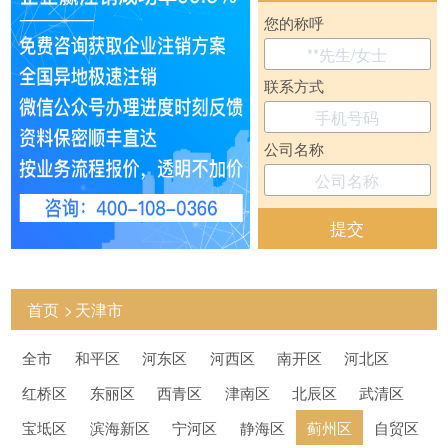
您的称呼
联系方式
公司名称
提交
首页
天津市
全市
和平区
河东区
河西区
南开区
河北区
红桥区
东丽区
西青区
津南区
北辰区
武清区
宝坻区
滨海新区
宁河区
静海区
蓟州区
自贸区