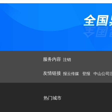
8、境外
均转入母
所欠税款
几点一定
品/市场
2、税务
已经成为
配。清算
生产经营
持子公司
前款规定
9、向个
算无关的
3、报纸
收购少数
1、《企
五、清算
约定由子
业负责人
清偿债务
10、加盖
具体操作
2、《名
公司经人
4、工商
变为母公
3、《指定
果是控股
4、总公司
六、公司
因为在控
5、公司
法院确认
服务内容
注销
5、开户
《公司法
6、加盖
7、总公司
友情链接
报云传媒
登报
中山公司
注意事项
印件
8、公司
9、经营
(一)两
公司吸收
热门城市
投资方书
办理上海
一方办理
(二)自领