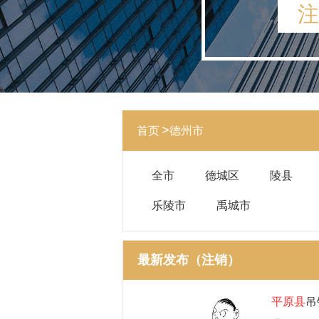
注
首页
德州市
全市
德城区
陵县
乐陵市
禹城市
最新发布（注销）
平原县
吊