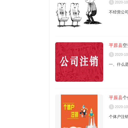
2020-10
不经营公
危害1：
平原县
空
年内不允
2020-10
危害2：
一、什么
人征信产
公司被吊
危害3：
东，就连
所谓空壳
分人员禁
理。
营的公司
平原县
个
不会发生
危害4：
零申报是
2020-10
钩，时间
填零。
个体户注
危害5：