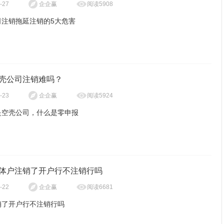
阅读5908
-27
企企赢
司注销拖延注销的5大危害
五年内无法成立新公司，且无法担任股东，被列入黑名单的公司法人5
壳公司注销难吗？
许成立新公司。
阅读5924
-23
企企赢
个人征信纳入黑名单，无法贷款，办理信用卡，法人纳入黑名单后，个
是空壳公司，什么是零申报
生不良记录。
销危害很多，如股东，法人被纳入失信黑名单，影响的不仅仅是法人股
出入境受限，国际外汇受限，情节严重者出入境检查限制签证通关，部
子女上学等，都将会受到影响。所以公司吊销，就一定要及时进行处
公司是指现成公司，在注册公司成功，办理完工商登记手续后，不再经
止入境。
。空壳公司有法人，但是没有任命的任董事，没有投资者认购股份，也
体户注销了开户行不注销行吗
经营及债权债务。
税务局实行罚款累计制度，面临罚款风险税务部门罚款与罚款时间挂
指企业纳税申报 所属期内没有发生应税收入，在纳税申报时应税收入
阅读6681
-22
企企赢
越长罚款越多。
销了开户行不注销行吗
个人社会保险受影响，无法领取养老金，个人征信与社会保险挂钩，被