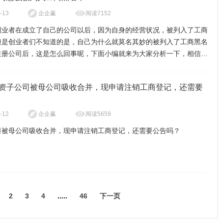
理与清算有关的公司未了结的业务；
投资的构成自有资金金额
阅读7152
-13
企企赢
算工作
缴所欠税款以及清算过程中产生的税款；
创业者在成立了自己的公司以后，因为自身的经营状况，被列入了工商
但是创业者们不知道的是，自己为什么就莫名其妙的被列入了工商黑名
资主体(上海公司)近一个月财务报表；
理债权、债务；
注册公司后，这是怎么回事呢，下面小编就来为大家分析一下，相信能
债权人申报债权
业者们。
公司工商黑名单怎么回事：
理公司清偿债务后的剩余财产；
资主体(上海公司)股东会决议1份：
资子公司被母公司吸收合并，现申请注销工商登记，还需要
算方案
表公司参与民事诉讼活动三、清算组应当自成立之日起十日内通知债权
没有按照规定每年的七月之前做好年度公示，因为现在的规定是，一家企
六十日内在报纸上公告。债权人应当自接到通知书之日起三十日内，未
二年做好上一年度的年度公示，公司的经营情况主要经营哪些业务，如
阅读5659
-12
企企赢
企业中英文名称、设立方式、经营范围、所属行业、注册资本(中方占股
书的自公告之日起四十五日内，向清算组申报其债权。
按时做好公示的话，就会被列入工商黑名单。
外方占股份比例)、注册地址等信息，
司被母公司吸收合并，现申请注销工商登记，还需要公告吗？
年度公示中有弄虚作假的情况，就会直接被列入工商黑名单的，只要被查
报债权，应当说明债权的有关事项，并提供证明材料。清算组应当对债
企业的年度公示一定要按真实的情况来填写，这是你上海注册公司后，
业贷款需提供营业执照复印件的身份证和个人近近一个月财务报表并加
记。在申报债权期间，清算组不得对债权人进行清偿。
企业应该做的，不能弄虚作假。
注销流程：
登记的住所，就是我们一直说的实际经营场所联系不到你这家公司，就会
组在清理公司财产、编制资产负债表和财产清单后，应当制定清算方
营异常的，所以你所登记的住所，一定要在工商部门能够联系的到的你
投资的构成贷款资金金额，需要贷款合同一份；
股东会、股东大会或者人民法院确认。
。
2
3
4
.....
46
下一页
局：核查是不是有未缴清社保费用，后面注销公司社保账户
全资子公司的吸收合并，就是相当于把全资子公司注销后，其所有资
的介绍就结束了，在上海注册公司公司后，被列入了工商黑名单的企
、业务和人员都转入母公司。一般做法是先把子公司的各项资产、负债
在分别支付清算费用、职工的工资、社会保险费用和法定补偿金，缴纳
都是因为不注意到这几项，所以才造成被列入了经营异常名录，所以这