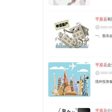
列入黑名
不可以。
二、空壳
平原县
有
个体工商
2020-10
空壳公司
一、股东
个体工商
注册登记
首先空壳
二、十五
营活动的
家庭经营
直接办理
平原县
企
有限责任
续。
2020-10
《个体工
清算组在
关办理注
境外投资
第十三条 
正常注销
（一）清
告。
个体工商
1、境内
（二）通
个体工商
文件的复印
1、成立清
平原县
公