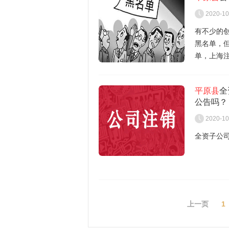
（三）处
2、中方
2020-10
2、展开清
（四）清
有不少的
黑名单，
3、境内投
（五）清
单，上海
3、通知
够帮到创
上海注册
（六）处
4、境内投
平原县
全
4、提出清
（七）代
公告吗？
1.企业
人，并于
业要在第
2020-10
5、境外
接到通知
果你没有
份比例、
全资子公
2.企业
债权人申
到，所以
6、向企
权进行登
作为一家
盖公章
公司账户
3.通过
四、清算
被列入经
7、中方
案，并报
这家公司
上一页
1
1、社保
母公司对
这里小编
产、负债
公司财产
业，很多