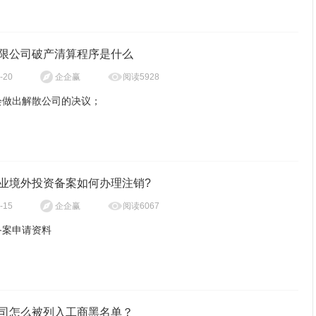
单，将无法领取养老保险。
公司没经营注销难吗、零申报的公司好注销吗
限公司破产清算程序是什么
户不再经营的，应当到工商登记机关办理注销登记。
阅读5928
-20
企企赢
和零申报公司相比其他正常运营的公司还是比较好注销的。
会做出解散公司的决议；
户变更经营者的，应当在办理注销登记后，由新的经营者重新申请办理
。
公司和零申报公司大多属于为展开经营活动的公司，如果属于未展开经
日内成立清算组，开始清算。
，或是在注销登记前没有发生债权债务或已将债权债务清算完结，可以
的个体工商户在家庭成员间变更经营者的，依照前款规定办理变更手
简易注销，在网上办理即可。
业境外投资备案如何办理注销?
公司的清算组由股东组成；
阅读6067
-15
企企赢
商户条例》第十二条 个体工商户不再从事经营活动的，应当到登记机
清算期间行使下列职权：
销登记。
备案申请资料
个体工商户应当于每年1月1日至6月30日，向登记机关报送年度报
流程：
理公司财产，分别编制资产负债表和财产清单；
户应当对其年度报告的真实性、合法性负责。
投资的主体信息(投资主体的营业执照、公司章程、法定代表人身份证等
知、公告债权人；
户年度报告办法由国务院工商行政管理部门制定。
件)。
算组
司怎么被列入工商黑名单？