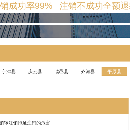
销成功率99% 注销不成功全额退
宁津县
庆云县
临邑县
齐河县
平原县
销转注销拖延注销的危害