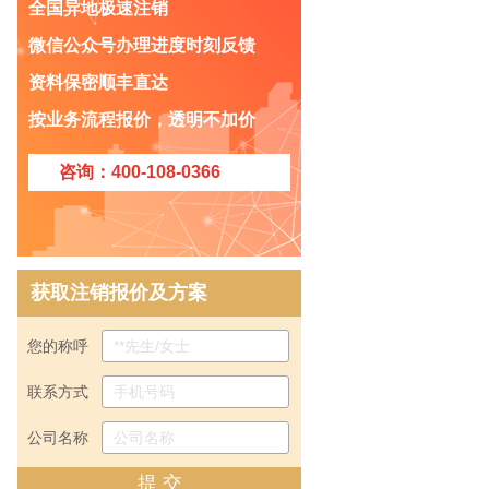
全国异地极速注销
微信公众号办理进度时刻反馈
资料保密顺丰直达
公司怎么被列入工商黑名单？
按业务流程报价，透明不加价
什么是企业黑名单？被列入黑名单有什
么严重后果？
咨询：400-108-0366
告诉你破产清算审计的内容？
个体户注销了开户行不注销行吗
告诉你外贸公司的注销程序？
分公司注销后账务如何并入总公司
获取注销报价及方案
被列入非正常户，税务注销怎么办？
如果企业长期不经营，如果公司不考虑
您的称呼
转让，建议注销！
联系方式
教你分公司怎么注销？
子公司不想经营如何注销？
公司名称
企业境外投资备案如何办理注销?
提 交