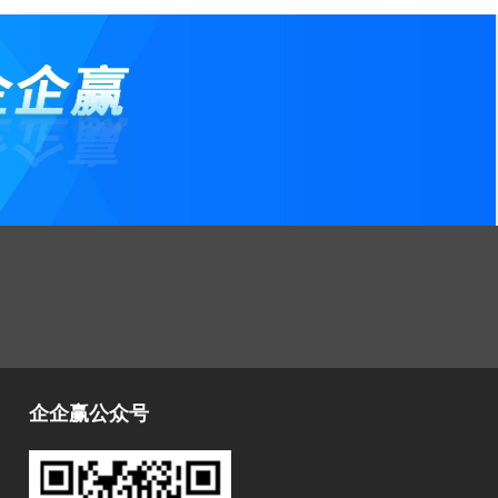
销该怎么办？
公司营业执照被吊销和注销营业执照的
区别
公司不注销危害
中国及海外影视公司注销
公司怎么被列入工商黑名单？
什么是企业黑名单？被列入黑名单有什
么严重后果？
告诉你破产清算审计的内容？
个体户注销了开户行不注销行吗
告诉你外贸公司的注销程序？
分公司注销后账务如何并入总公司
被列入非正常户，税务注销怎么办？
如果企业长期不经营，如果公司不考虑
企企赢公众号
转让，建议注销！
教你分公司怎么注销？