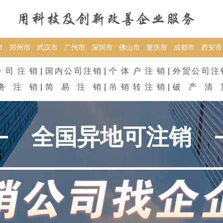
市
郑州市
武汉市
广州市
深圳市
佛山市
重庆市
成都市
西安市
公司注销
|
国内公司注销
|
个体户注销
|
外贸公司注
务注销
|
简易注销
|
吊销转注销
|
破产清
全国异地可注销