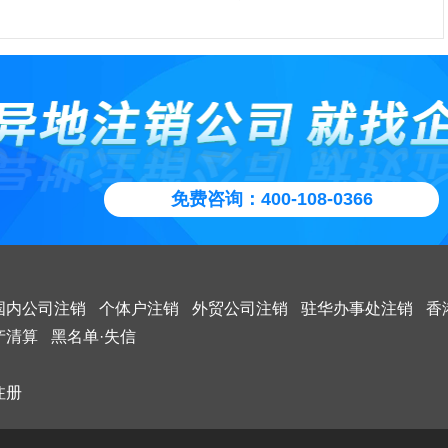
报
同。因为个人独资企业投资人承担的无限责任，投人企业的财产与其他
司被吊销营业执照之日起3年内，不能担任其他公司的高层管理人员。
信息填报，简易注销公告填报填写并上传《全体投资人承诺书》。
备案(工商局)：
依法宣告破产;
难以分离，随时可以增加也可以减少，所以规定出资最低限额没有什么
；
定要有出资而对资金来源未作限定，投资人必须守法，这在个人独
销营业执照企业的公司其出资人或股东，应当依法履行组织清算义务，
暂时经营不下去的企业
的总则中已作规定，而在守法的前提下，投资人的资金可能是自己的，
的，将要承担由此产生的法律后果。
简易注销公示期满，工商局窗口办理工商注销。
章程规定的权力机构做出的关于成立清算组的决议或决定
章程规定的营业期限届满或者公司章程规定的其他解散事由出现，但公
家庭共有的，还可能是借来的或者是亲友支持的，对这些在这部法律中
公司章程而存续的除外;
，也都是允许的；
的形式未作规定，允许灵活多样，可以是现金，也可以是实物，还
定代表人将被列入“黑名单”，不能贷款、限制出行及不能领取养老金
只是暂时运营不稳定，或者只是暂时没有精力管理公司，可以零申
些财产权利。这样规定是符合一个自然人出资的实际情况的，何况这个
商局窗口填写《公司简易注销登记申请书》。
司，后期想要继续经营也不必再重新注册。
公司公章的营业执照复印件。
会、股东大会决议解散或者一人有限责任公司的股东、外商投资的公司
所有者通常又是经营者。
免费咨询：400-108-0366
解散;
固定的生产经营场所和必要的生产经营条件这项条件的基本要求是
注销后多久必须工商注销?公司被吊销营业执照有哪些后果。对于现今
公司比以后想继续创业，重新注册公司来的划算，而且公司成立年
独资企业是一个经营实体，它应当有一定的稳定性，并应当具备与所经
来说，都是十分忌讳麻烦的事情，因此不管是在税务注销或者是工商注
局回收营业执照正副本，返还一张《准予注销登记通知书》
后越有用。
吊销营业执照、责令关闭或者被撤销;
适应的人力、物力、财力条件，这样才能保证企业实际运行起来，而不
多都会选择代理机构来处理。
壳子。对于个人独资企业来说，将固定的生产经营场所作为必须具备的
必要的从业人员个人独资企业的从业人员，应当是在企业中从事经
择零申报的时候，有两点一定要注意!
利于提高这类企业的素质，稳定经营，便利交易的相对人，这样也可以
人员，没有从业人员是不可能有企业活动的，而且只有有了与经营业务
国内公司注销
个体户注销
外贸公司注销
驻华办事处注销
香
注销，到国税窗口填表，提交自备资料：《股东决议解散书》、《终止
院依法予以解散;
小型商贩区别开来。
质的从业人员，才能保证企业所提供产品、服务达到合格的要求。因
产清算
黑名单·失信
营证明》、国税局查账本和银行对账单、打印清税证明。
独资企业法将“有必要的从业人员”规定为企业的设立条件，在这项条件
资人本身；
不能异常。
从业人员，这是不言而喻的，不可能存在无从业人员的经营实体；关键
注销：地税窗口递交材料：营业执照复印件（加盖公章）、地税局查账
注册
、行政法规规定的其他解散情形。
要的”从业人员，什么是“必要的”，将由有关的行政管理部门作出具体
《税务事项通知书》。
或者根据已有的有关规定提出具体要求。从业人员的身份，一般有三
企业生产经营活动的投资人的亲属；
申报纳税，按时年报，不要让工商税务局盯上。