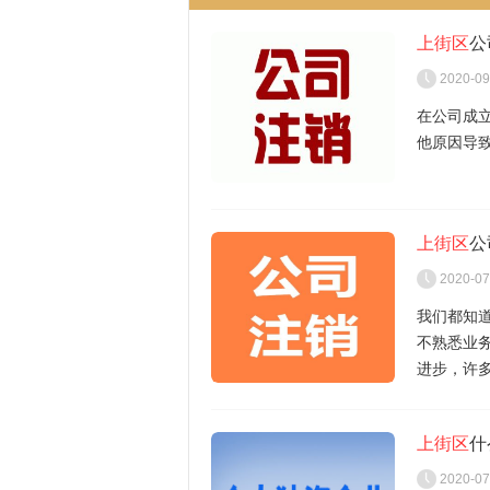
上街区
公
2020-09
在公司成
他原因导
那当初的
上街区
公
在单位出
2020-07
(向银行索
我们都知
不熟悉业
1.开户许
进步，许
自2019
管服”改
2.单位印
上街区
什
进一步扩
件、资料
对已经实
2020-07