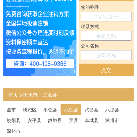
您的称呼
联系方式
公司名称
提交
首页
衡水市
武邑县
全市
桃城区
枣强县
武邑县
武邑县
武强县
饶阳县
安平县
故城县
景县
阜城县
冀州市
深州市