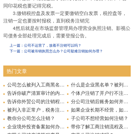
同印花税也要记得完税。
3.缴销税控盘及发票一定要缴销空白发票，税控盘等，
注销一定也要按时报税，直到税务注销完
4然后就是在市场监督管理局办理营业执照注销。影视公
司债务全部处理完成后，需要登报公告。
上一篇：公司不运营了，放着不注销可以吗？
下一篇：公司被吊销执照怎么办？公司疑难注销如何办理？
热门文章
公司怎么被列入工商黑名单？
什么是企业黑名单？被列入黑名单有什么严重后果？
告诉你破产清算审计的内容？
个体户注销了开户行不注销行吗
告诉你外贸公司的注销程序？
分公司注销后账务如何并入总公司
被列入非正常户，税务注销怎么办？
如果企业长期不经营，如果公司不考虑转让，建议注销！
教你分公司怎么注销？
子公司不想经营如何注销？
企业境外投资备案如何办理注销?
带你了解工商注销流程及简易注销资料