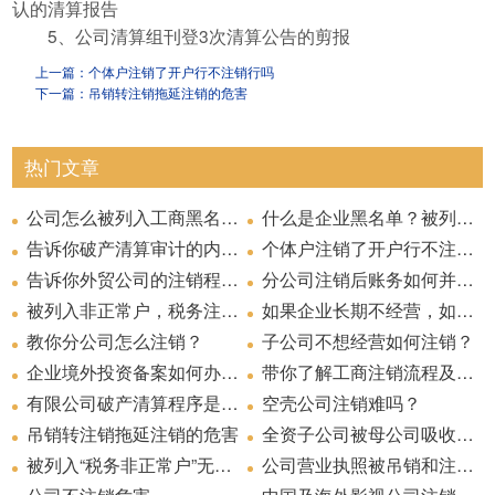
认的清算报告
5、公司清算组刊登3次清算公告的剪报
上一篇：个体户注销了开户行不注销行吗
下一篇：吊销转注销拖延注销的危害
热门文章
公司怎么被列入工商黑名单？
什么是企业黑名单？被列入黑名单有什么严重后果？
告诉你破产清算审计的内容？
个体户注销了开户行不注销行吗
告诉你外贸公司的注销程序？
分公司注销后账务如何并入总公司
被列入非正常户，税务注销怎么办？
如果企业长期不经营，如果公司不考虑转让，建议注销！
教你分公司怎么注销？
子公司不想经营如何注销？
企业境外投资备案如何办理注销?
带你了解工商注销流程及简易注销资料
有限公司破产清算程序是什么
空壳公司注销难吗？
吊销转注销拖延注销的危害
全资子公司被母公司吸收合并，现申请注销工商登记，还需要公告吗？
被列入“税务非正常户”无法办理公司注销该怎么办？
公司营业执照被吊销和注销营业执照的区别