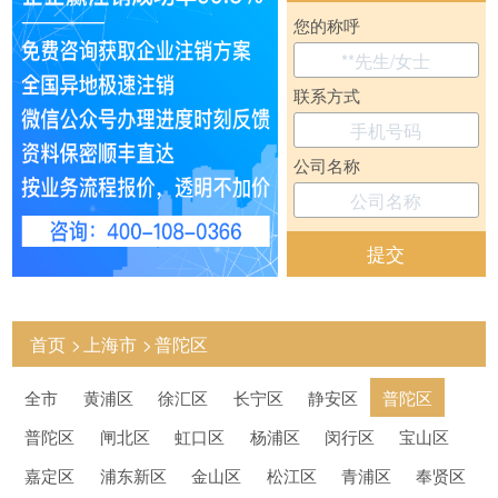
您的称呼
联系方式
公司名称
提交
首页
上海市
普陀区
全市
黄浦区
徐汇区
长宁区
静安区
普陀区
普陀区
闸北区
虹口区
杨浦区
闵行区
宝山区
嘉定区
浦东新区
金山区
松江区
青浦区
奉贤区