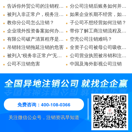
纳金、无罚款。
也纳税人被列为非正常户超过一年仍无法取得联系的，
1.《清税申报表》或《注销税务登记申请审批表》
造成非正常户的原因是多方面的，根本的原因，还是在
那么恭喜您！您不用办理税务注销业务！
告诉你外贸公司的注销程序？
分公司注销后账务如何并入总公司
主管税务机关将按《税务登记管理办法》的有关非正常
于企业不正常申报纳税。由于社会经济迅速发展，竞争
2.条件报送资料
被列入非正常户，税务注销怎么办？
也就是说，如果您的所得税在国税，则要先注销地
如果企业长期不经营，如果公司不考虑转让，建议注销！
不仅如此，部分纳税人到税务部门领取了发票，或是办
户注销库，即日常人们所说的税务部门“黑名单”，自动
您向工商部门申请简易注销后，工商部分会自动向税务
激烈，企业破产、兼并或分设等活动大量增加。部分私
税;如果您的所得税在地税，则先注销国税。
理了一般纳税人认定手续并领取了增值税专用发票及税
教你分公司怎么注销？
对非正常户税务注销登记情况进行实时监控。
子公司不想经营如何注销？
部门核对您是否符合上述情形，税务部门自动确认后符
（1）被市场监督管理机关吊销营业执照：市场监督管
营企业规模小，竞争力不强，容易被市场淘汰。而这些
纳税人要明白，纳税申报是企业日常经营的一项基本义
2、推出注销即时办结服务以及“承诺制”容缺办理
控专用设备，却没有进行纳税申报：有的纳税人在有经
合的，免予办理税务注销。
企业境外投资备案如何办理注销?
带你了解工商注销流程及简易注销资料
理机关发出的吊销工商营业执照决定复印件
纳税人虽然实际发生了解散、破产、撤销以及其他情
务，纳税人不论是否产生利润、是否有税要缴，都需要
（2）上级主管、董事会决议：上级主管部门批复文件
营收入并且申报后却不缴纳税款；有的纳税人甚至长期
如果您向市场监管部门申请一般注销，不欠国家税款不
有限公司破产清算程序是什么
形，但因为经营状况差、经营场所拆迁或不愿意缴纳所
空壳公司注销难吗？
申报，这种没有实现税款所进行的申报就是零申报。要
或董事会决议复印件
不到税务机关进行纳税申报，经税务人员到其注册地实
存在滞纳金和罚款的、并且已经缴销了增值税专用发票
欠税款等各种原因，就不按程序向税务机关申报注销税
吊销转注销拖延注销的危害
（3）境外企业在中国境内承包建筑、安装、装配、勘
注意的是，零申报并不是不申报，两者之间切不可画等
全资子公司被母公司吸收合并，现申请注销工商登记，还需要公告吗？
税务注销怎么办?
1、纳税信用级别为A级或者B级；或者说控股母公司纳
地核查，无法与其取得联系。甚至存在少数违法犯罪分
及税控专用设备、也没有正在被税务机关检查的，如果
务登记， “自主”停业、“自动”消失，在经营失败时“一走
探工程和提供劳务：项目完工证明、验收证明等相关文
号。零申报是对企业履行完纳税申报义务后税款是否实
被列入“税务非正常户”无法办理公司注销该怎么办？
公司营业执照被吊销和注销营业执照的区别
税信用级别为A级的M级纳税人；
子伪造或利用他人身份，恶意套取增值税发票进行虚
（4）未启用统一社会信用代码的：税务登记证件和其
2、从来没记过账，没报过税的公司，到了要注销
被列入非正常户的企业，如何办理税务注销登记?
您满足下列条件之一的，就可以享受税务注销即时办结
了之”，加大了税务机关税源监控的难度。
2、省级人民政府引进人才或经省级以上行业协会等机
件复印件
现的一种描述，不申报则是一种税收违法行为。
公司不注销危害
中国及海外影视公司注销
开，在主管税务机关事后管理发现后走逃的情形。这些
他税务证件
的时候，全都得补!
服务！
构认定的行业领军人才等创办的企业；
（5）领用发票的纳税人：《发票领用簿》及未验旧、
长时间被列入税务非正常户的企业，必须先办理非正常
纳税人也因此被税务机关认定为非正常户，有的纳税人
3、未纳入纳税信用级别评价的定期定额个体工商户；
未使用的发票
户解除手续，将税务登记状态变更为税务正常户后，才
缺乏纳税申报意识。有些企业因为处于筹建期、免税期
（6）使用增值税防伪税控设备的纳税人：增值税防伪
按照《税收征管法》：“纳税人和扣缴义务人必须依
4、未达到增值税纳税起征点的纳税人；
能进行税务注销登记。那么，这些企业要办理非正常户
或清算期间，或是因为经营不理想，没有应税收入，没
税控设备
法履行纳税义务或者代扣代缴、代收代缴税款义务，按
（7）使用其他按规定应收缴的设备的纳税人：其他按
解除手续，具体应该怎么处理?要先到办税服务厅填写
有产生相应的税款，这些企业主错误地认为，我没有收
如果您符合上述条件之一，哪怕资料不齐，都可以享
规定办理税务登记、纳税申报，正确建帐、记帐，报送
规定应收缴的设备
《解除非正常户申请审批表》，保证内容填写准确，并
益，也没有税款可缴纳，因此不需要进行申报。
受“承诺制”容缺办理。只要您向税务局做出承诺后，可
财务会计报表和其他有关纳税或扣税资料，并接受税务
3.已实行实名办税的纳税人，免予提供以下证件、资
“如纳税人、扣缴义务人不按照规定办理税务登记、
免费咨询：400-108-0366
但是也要注意，纳税人后续应当按承诺的时限补齐资料
加盖单位公章。若税务登记信息发生变化，还要填写
以即时得到清税文书！
机关的监督检查。”
料：
纳税或解缴税款申报，或者不按照规定设置、保管帐簿
并办结相关事项。若后期没有履行承诺的，税务机关将
《变更税务登记表》，并加盖单位公章。办税服务厅将
● 《税务登记证》正（副）本、《临时税务登记证》正
3、便民措施实名办税“资料少”！
关注微信公众号，注销资讯早知道
和记帐凭证，或者不按照规定印制和使用发票，以及不
把公司的法定代表人、财务负责人纳入税收黑名单影响
根据管理部门反馈的情况，在纳税人补充申报、补缴税
（副）本和《发票领用簿》；
按照规定向税务机关报送财务会计制度、报表和其他有
● 市场监督管理部门吊销营业执照决定原件（复印
如果连账本都没有，就得从补账开始，重头来过…
个人征信。
款、滞纳金、罚款后，解除纳税人非正常状态。非正常
实名办税资料少！少到什么程度？
关纳税或扣税资料等，均属于一般税务违章行为。”
件）；