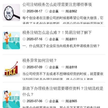
司，刚开始的时候激情很高，注册的时候都弄的妥妥帖
公司注销税务怎么处理需要注意哪些事项
帖，工商，税务，社保等，等不经营了，就不管了，什
公司不经营了，你不注销，时间久了，税务就会异常，
2020-08-17
企企赢
阅读862
么不想做了，没生意了，亏本了，没时间等等，这个都
税务申报异常，年报异常等，时间久了就有罚款，滞纳
公司不注销，工商这边时间久了也会异常，列入异常名
每个创业者在注册公司的时候都希望公司做大做强，它
是不行的，做事要有头有尾巴，特别是公司营业执照，
金，欠税了影响信用度，情节严重上失信人员名录。
录，现在法人都是关联的，一家企业异常，影响你其他
承载了太多创业者的梦想，但是公司由于种种原因做不
不经营就需要注销，比如留下的后遗症很多的。
你想想：罚款，滞纳金，时间越多，费用越多，欠国家
公司注销税务怎么处理：
企业经营，或者影响你在其他地方投资创业。
下去了，那么只能注销了，创业者可再等新的机会注册
税务注销怎么这么难？！简易注销了解下
的税费迟早要交的，影响信用，严重，限制高消费，做
司、在公司注销的过程中，税务问题的处理可以说是一
公司不经营了，千万不要不管不问，记得注销！
1.对于国地税共管户，纳税人一般须先办理国税注销登
高铁，飞机，得不偿失。
2020-07-16
企企赢
阅读811
个大难題，一旦处理不好企业就容易被纳入异常名单之
记后，再到地税办理注销税务登记。
那公司怎么注销呢？我们以义乌公司注销为例：
2.纳税人填写《注销税务登记申请表》，并到主管区局
一、什么情况下企业应当向税务机关申请税务注销？
中，到时候想要提出异常得交一大笔的罚款，那么公司
申请清缴发票和清缴税蒜款
销税务问题该怎么处理呢?
1、税务清算注销，去当地税务分局，带上执照，公
3约税人办理完清缴发票和清缴税款后持《注销税务登
根据《税务登记管理办法》（国家税务总局令第36号）
章，以及发票账本等，去税务分局将税务注销，如果涉
税务异常如何注销？
记申请表》前往主管区局或主管税务所的综合服务窗口
第二十六条至第二十九条相关规定，纳税人发生以下情
2、公示规定时间，简易注销公示20天，一般注销公示
4.税务人员录入注销税务登记受理信息，并向纳税人发
1、因解散、破产、撤销等情形，依法终止纳税义务
及社保，进出口权等，那社保，进出口权要先注销。
申请办理注销登记。
形，应当向税务机关申请税务注销。具体包括：
2020-07-09
企企赢
阅读818
45天。
放受理回执
的。
3、工商注销，你可以直接带上执照和公章去365窗口办
5.纳税人凭主管税务机关实施注销税务稽查后加盖同意
2、按规定不需要在市场监督管理机关或者其他机关办
当公司经营不下去或者不想继续经营的时候，就需要依
理注销，不过现在都是网上提交申请，在浙江政务网操
注销意见的<注销税务登记申请表》、原注销受理回执
理注销登记的，但经有关机关批准或者宣告终止的。
法到登记机关办理注销程序，终止公司法人资格。
4、税务清算好，公示时间到了，工商注销流程走完，
理注销核准手续。
3、被市场监督管理机关吊销营业执照或者被其他机关
但也有不少公司在进行注销时，被告知公司税务异常，
作，按照网上提示操作流程进行，公示信息上次，现在
及税务登记证到主管区局或主管税务所的综合服务窗
就可以完全注销，网上受理的都会有个已办结状态，全
新政下办理税务注销需要哪些资料？注销流程是
予以撤销登记的。
需解除异常之后方可进行注销的。公司税务为什么会异
流程公示信息统一了，直接工商流程一起可以操作。简
6.税务人员的受理纳税人的注销核准申请后，收回纳税
4、因住所、经营地点变动，涉及改变税务登记机关
公司税务异常比较常见的一个原因就是没有按时进行记
国企业信息公示系统也可以查到公司注销状态。
什么？
常？税务异常如何注销？接下来就跟开心财税一起来看
易注销步骤简单些，一般注销还要注销公告，注销决
人的税务登记证件正、副本并为纳税人开具《<注销税
的。
账和报税。现在很多公司在注册成功之后，因为资金或
7.注销税务，要把你的企业所有账目整理好，然后提交
一看吧。
5、外国企业常驻代表机构驻在期届满、提前终止业务
议，成立清算组，至少要两个人员，一个清算组负责
常见的税务异常原因还有长期零申报和经营地址异常。
2020-07-06
企企赢
阅读865
务登记通知书》。
者业务的原因都是没有实际经营的。然后一些人就会觉
给税务专管员，现在由于税务方面每天提交的材料太
活动的。
人，一个成员。
零申报造成的税务异常一般是因为公司零申报的时间超
如果企业想要退出市场，那么千万不要忘了税务注销，