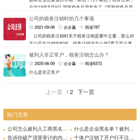
没有经验的企业在往会搞混顺序，浪费企业的时间和精
得既然公司没有实际经营，那就不进行记账和报税了
6、境外企业在中华人民共和国境内承包建筑、安装、
公司税务异常应该如何注销？
多，所以的话，审核也会比较慢的，不会那么快就给你
过了相关条例规定的六个月。虽然零申报是很常见的事
在2019年5月9日,国家税务总局发布了《国家税务总局
力。请记住公司注销中的税务间是題也是一个难点，希
吧，但实际上并不是这样的，公司一旦长时间没有记账
装配、勘探工程和提供劳务，项目完工、离开中国的。
审通过了，这也是没办法的，税务注销完的话，就会给
看。
情，但长期零申报，不仅有可能被税务纳入为“走逃
7、非境内注册居民企业经国家税务总局确认终止居民
关于深化"放管服”改革更大力度推进优化税务注销办理
税务异常的，在纳税人补充申报、补缴税款、滞纳金和
望企业可以认真的看一
报税税务信息就会出现异常，不管以后是要正常经营还
公司的税务注销时的几个事项
你注销回执单的，然后拿到公司去注销。公司注销，企
户”，严重的还会被稽查，有的税务部门甚至还会吊销公
身份的。
程序工作的通知》( 税总发[2019] 64号) , 推出更大力度
罚款之后，就可以走正常的公司注销流程了。注销一般
一、应当申请税务注销的情形
是要注销都要先解除异常。
公司注销税务注意事项
这些情况概括为主要两类：（1）依法终止纳税义务；
也有不少公司在领取营业执照后由于疏于保管导致营业
业要先进行清算，然后是登报公示，之后才是税务的处
2021-09-08
企企赢
阅读787
司税务登记证，按失效户处理。而公司经营地址造成的
优化企业注销办理程序的措施。
需要提交：公司清算组负责人或公司法定代表人签署的
（2）住所、经营地点发生变动，涉及主管税务机关变
执照遗失的，而办理公司注销必须提交营业执照，这时
理
单位及查账征收个体工商户发生以下情形，应当向税务
公司的税务注销时关于税务注销是重中之重，那么对
税务异常，一般是因为公司地址变更没有进行工商登
1.税务注销尽早办理
公司注销登记申请书；法院破产裁定、行政机关责令关
二、税务注销与工商注销有什么不同法律效果？
动的。
候应该怎么注销呢？不用担心，针对营业执照遗失的情
机关申请税务注销。具体包括:
于公司在注销的时候，税务注销该怎么做?看下面从事
记，造成公司主管税务机关没有重新分配，从而导致的
闭的文件或公司依照《公司法》作出的决议；股东会或
1.因解散、破产、撤销等情形，依法终止纳税义务的。
一般来说，如果企业是自己不想干了，主动宣布解散、
况，登记机关为缩减办理注销时间，将营业执照补办及
首先，税务登记仅是方便税务管理的需要而设定的，对
资质代理的小编整理的关于税务注销办理流程。
公司税务异常。除此之外，还有偷税漏税所造成的税务
者有关机关确认的清算报告；刊登注销公告的报纸报
被列入非正常户，税务注销怎么办？
破产、撤销的，在决定注销之时就应当准备材料去办理
注销办理进行合并，企业可以通过国家企业信用信息公
法定的权利、义务并没有设定或终止的效力。也就是
异常。
2.按规定不需要在市场监督管理机关或者其他机关办理
一般来说，如果企业是自己不想干了，主动宣布解
样，以及法律、行政法规规定应当提交的其他文件。如
2.末记账未报税的公司要补齐很多公司都有税务逾期的
其次，根据《中华人民共和国公司登记管理条例》：“经
2020-06-09
企企赢
阅读6372
税务注销，在完成税务注销后才能去办理工商注销。如
示网进行营业执照遗失公示后，持公告证明及注销材料
说，即使没有进行税务登记，纳税人的纳税义务也不会
注销登记的，但经有关机关批准或者宣告终止的。
散、破产、撤销的，在决定注销之时就应当准备材料去
果是国有独资公司还应当提交国有资产监督管理机构的
情祝，在注销之时，之前没有报的税需要得一次一次填
公司登记机关注销登记，公司终止”。该条款所指的注销
3.被市场监督管理机关吊销营业执照或者被其他机关予
是“破动注销的，则需要在15日内，办理税务注销。
即可到登记机关办理公司注销。
什么是非正常户
因此而减免。
所以说，不管是企业解散、破产还是说企业经营地点跨
办理税务注销，在完成税务注销后才能去办理工商注
决定，其中，国务院确定的重要的国有独资公司，还应
报上去。如果都没有业务，即使零申报也要报如果普经
登记也就是工商注销登记，如果公司办理了注销登记，
以撤销登记的。
省市变动涉及改变税务机关的，都是要先向原税务机关
销。
当提交本级人民政府的批准文件。
4.因住所、经营地点变动，涉及改变税务登记机关的。
如果是“被动”注销的，比如已被工商机关吊销营业
有过业务往来，能找到账本、凭证、发票的，要如实补
非正常户，指已办理税务登记的纳税人未按照规定的期
权利、义务终止，即便税务登记还在，企业合法注销的
三、对于税务注销难，国家推出了哪些便民政策？
申报办理注销税务登记，税务注销完毕才能向工商办理
执照，或是被其他机关予以注销登记的，则需要在15日
上一页
1
2
下一页
申报如果连账本都没有，就得从补账开始，重头来过.如
限申报纳税，在税务机关责令其限期改正后，逾期不改
情况下也不能成为税务机关进行税务管理、行政处罚的
5.外国企业常驻代表机构驻在期届满、提前终止业务活
非正常户不但影响税收征管，而且破坏市场经济运行秩
注销登记。
1、无须办理税务注销的情况
内，办理税务注销。
果有应纳税额产生，那么就属于欠税，要补缴税款、滞
并且无法强制其履行纳税义务的纳税人。
对象。
动的。
序。因此，企业被认定为非正常户后，将承担非常严重
纳金。
6.境外企业在中华人民共和国境内承包建筑、安装、装
1、国地税共管户，所得税最后注销!
“非正常”只是一种税务状态，并非税务注销。如果非正
如果您打算向工商部门申请简易注销，并且符合下列情
业，将无法使用发票领购簿和发票，其纳税信用等级将
热门文章
配、勘探工程和提供劳务，项目完工、离开中国的。
常户想要办理工商注销，就必须提交税务清税证明存在
形之一的：
7.非境内注册居民企业经国家税务总局确认终止居民身
在下个纳税年度直接被认定为D级，相关生产经营活动
（一）从未办理过涉税事宜的；
未按照规定申报纳税等情形，待处理的事项相对较多，
份的。
将正常户，其出口退税业务将暂不被税务局受理。不仅
公司怎么被列入工商黑名单？
什么是企业黑名单？被列入黑名单有什么严重后果？
二、税务注销报送资料
就会比一般的企业要难。
企业都属于国、地税共管户，因此要分别注销国税
不正常申报是主因
（二）办理过涉税事宜，但未领用发票、无欠税、无滞
如此，企业的法定代表人、相关财务负责人的征信记录
告诉你破产清算审计的内容？
个体户注销了开户行不注销行吗
和注销地税。原则为：先货物劳务税，后所得税。